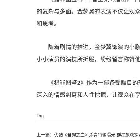
的复杂与多面。金梦翼的表演不仅让观
和思考。
随着剧情的推进，金梦翼饰演的小鹏迅
小小演员的演技所折服，纷纷留言称赞
《猎罪图鉴2》作为一部备受瞩目的刑
深入的情感纠葛和人性挖掘，让观众在
Tag:
上一篇：
优酷《刍狗之血》杀青特辑曝光 群星飙戏探