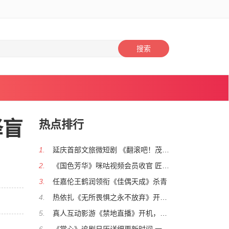
搜索
绎盲
热点排行
1.
延庆首部文旅微短剧 《翻滚吧！茂财》近
2.
《国色芳华》咪咕视频会员收官 匠心之作
3.
任嘉伦王鹤润领衔《佳偶天成》杀青
4.
热依扎《无所畏惧之永不放弃》开播 罗英
5.
真人互动影游《禁地直播》开机，创新模