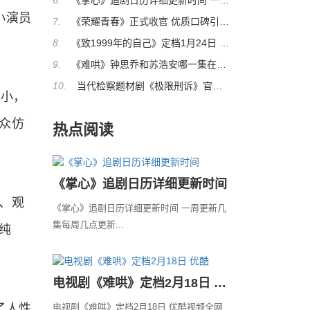
6.
《掌心》追剧日历详细更新时间 一周更新
小演员
7.
《荣耀青春》正式收官 优质口碑引观剧热
8.
《致1999年的自己》定档1月24日 李昀锐黄
9.
《难哄》钟思乔和苏浩安哪一集在一起
10.
当代检察题材剧《极限刑诉》官宣杀青
小，
众仿
热点阅读
《掌心》追剧日历详细更新时间
、观
《掌心》追剧日历详细更新时间 一周更新几
集每周几点更新...
纯
电视剧《难哄》定档2月18日 优酷
了人性
电视剧《难哄》定档2月18日 优酷视频全网