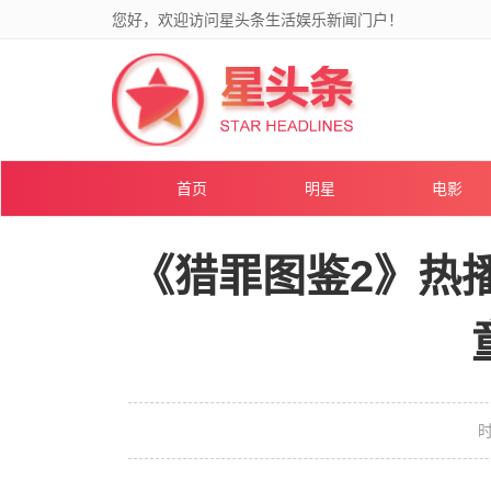
您好，欢迎访问星头条生活娱乐新闻门户！
首页
明星
电影
《猎罪图鉴2》热
时