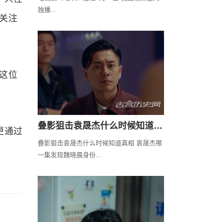
独播...
关注
这位
叠影狙击袁晟杰什么时候知道真相
更通过
叠影狙击袁晟杰什么时候知道真相 袁晟杰哪
一集发现魏晓晨身份...