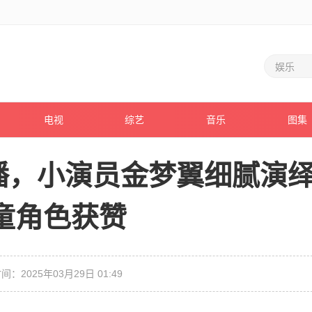
电视
综艺
音乐
图集
播，小演员金梦翼细腻演
童角色获赞
间：2025年03月29日 01:49