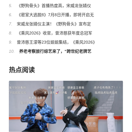
5.
《野狗骨头》首播热度高，宋威龙张婧仪
6.
《密室大逃脱8》7月8日开播，即将开启无
7.
宋威龙张婧仪主演！《野狗骨头》宣布定
8.
《乘风2026》收官，曾沛慈获年度总冠军
9.
曾沛慈王濛等23位姐姐集结，《乘风2026》
10.
养老考察旅行综艺来了，“跨世纪老牌艺
热点阅读