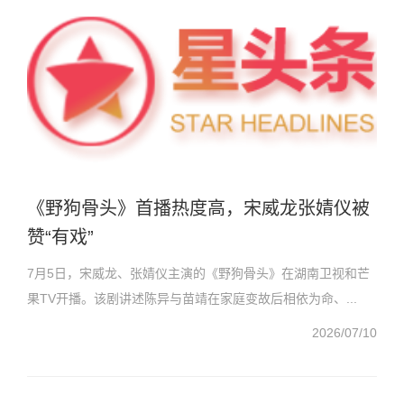
《野狗骨头》首播热度高，宋威龙张婧仪被
赞“有戏”
7月5日，宋威龙、张婧仪主演的《野狗骨头》在湖南卫视和芒
果TV开播。该剧讲述陈异与苗靖在家庭变故后相依为命、...
2026/07/10