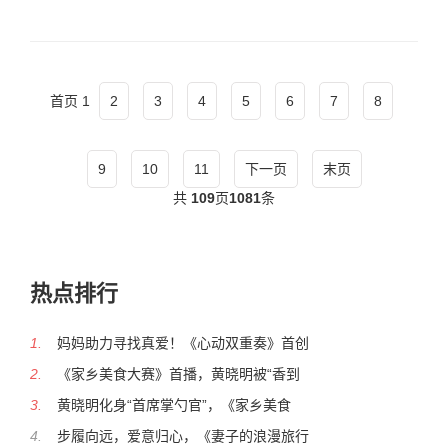
首页
1
2
3
4
5
6
7
8
9
10
11
下一页
末页
共
109
页
1081
条
热点排行
1.
妈妈助力寻找真爱！《心动双重奏》首创
2.
《家乡美食大赛》首播，黄晓明被“香到
3.
黄晓明化身“首席掌勺官”，《家乡美食
4.
步履向远，爱意归心，《妻子的浪漫旅行