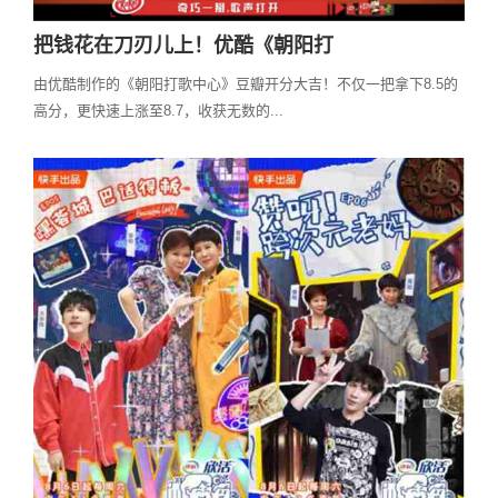
把钱花在刀刃儿上！优酷《朝阳打
由优酷制作的《朝阳打歌中心》豆瓣开分大吉！不仅一把拿下8.5的
高分，更快速上涨至8.7，收获无数的...