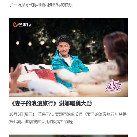
了一场探寻代际和谐相处密码的快乐...
《妻子的浪漫旅行》谢娜曝魏大勋
10月3日(周三)，芒果TV夫妻观察治愈节目《妻子的浪漫旅行》将播
第七期。此前被应采儿调侃零绯闻是...