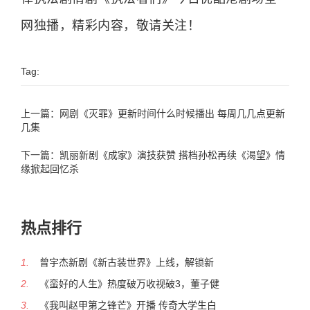
网独播，精彩内容，敬请关注！
Tag:
上一篇：
网剧《灭罪》更新时间什么时候播出 每周几几点更新
几集
下一篇：
凯丽新剧《成家》演技获赞 搭档孙松再续《渴望》情
缘掀起回忆杀
热点排行
1.
曾宇杰新剧《新古装世界》上线，解锁新
2.
《蛮好的人生》热度破万收视破3，董子健
3.
《我叫赵甲第之锋芒》开播 传奇大学生白