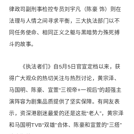
律政司副刑事检控专员刘宇凡（陈豪 饰）则在
法理与人情之间寻求平衡，三大执法部门以不
同任务使命、相同正义之躯与黑暗势力殊死搏
斗的故事。
《执法者们》自5月5日官宣定档以来，获
得广大观众的热切关注与热烈讨论，黄宗泽、
马国明、陈豪、宣萱“三视帝+一视后”的超强主
演阵容为剧集品质提供了坚实保障。有网友表
示，资深港剧迷最爱的还是这批“老人”，黄宗泽
和马国明TVB“双雄”合体、陈豪和宣萱的“三搭”