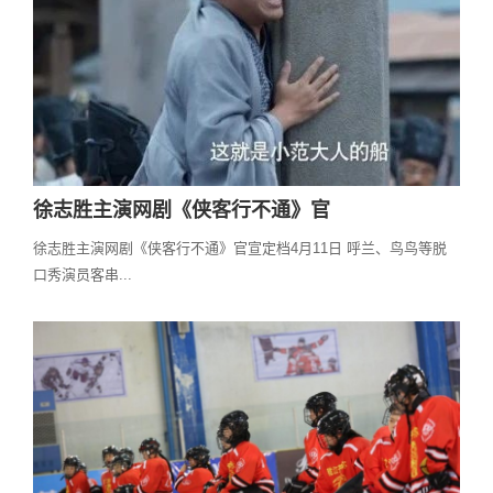
徐志胜主演网剧《侠客行不通》官
徐志胜主演网剧《侠客行不通》官宣定档4月11日 呼兰、鸟鸟等脱
口秀演员客串...