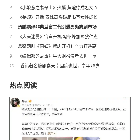
4.
《小娘惹之翡翠山》热播 黄暄婷成恶女面
5.
《姜颂》开播 双姝高燃破局书写女性成长
6.
贺鹏演绎非典型富二代引爆男频爽剧市场
7.
《大唐迷雾》官宣开机 冯绍峰加盟狄仁杰
8.
悬疑网剧《问妖》横店开机！全力打造高
9.
《编辑部的故事》牛大姐扮演者去世，享
10.
香港著名编剧秦天南因病逝世，享年76岁
热点阅读