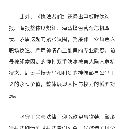
此外，《执法者们》还释出甲板群像海
报。海报整体以炽红、海蓝撞色营造危机四
伏、矛盾迭起的紧张氛围，警廉律一众角色以
职场妆造、严肃神情凸显剧集的专业质感，前
景被绳索固定的挣扎双手隐喻被害人陷入危机
状态，后景手持天平和利剑的神像彰显公平正
义的永恒价值，整体展现人性与权力的博弈对
抗。
坚守正义与法律，迎战欲望与贪婪。警廉
律执法剧情剧《执法者们》今日优酷港剧场全