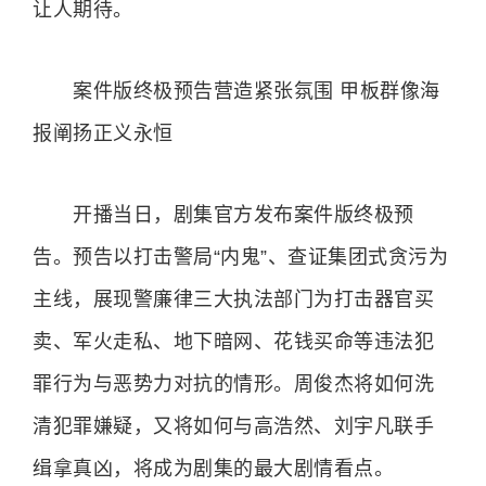
让人期待。
案件版终极预告营造紧张氛围 甲板群像海
报阐扬正义永恒
开播当日，剧集官方发布案件版终极预
告。预告以打击警局“内鬼”、查证集团式贪污为
主线，展现警廉律三大执法部门为打击器官买
卖、军火走私、地下暗网、花钱买命等违法犯
罪行为与恶势力对抗的情形。周俊杰将如何洗
清犯罪嫌疑，又将如何与高浩然、刘宇凡联手
缉拿真凶，将成为剧集的最大剧情看点。