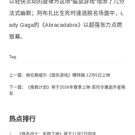
以轻快灵动的旋律为这场“猫鼠游戏”增添了几分
法式幽默；阿布扎比生死时速逃脱名场面中，L
ady Gaga的《Abracadabra》以超强张力点燃
银幕。
Tag:
上一篇：
格伦鲍威尔《猎杀游戏》曝特辑 12月5日上映
下一篇：
《挽救计划》将于2026年春季上映 高司令邂逅外星萌
友
热点排行
1.
《铁血战士：杀戮之地》将于11月7日同步