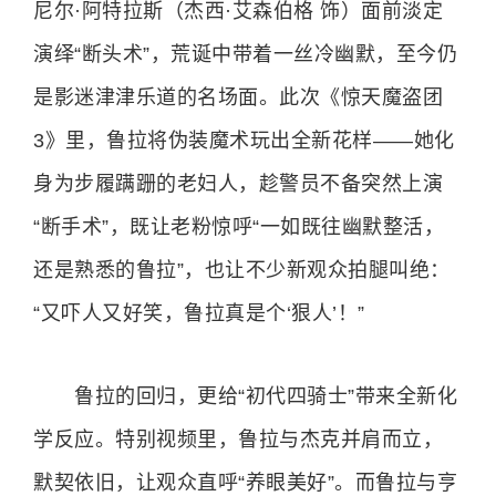
尼尔·阿特拉斯（杰西·艾森伯格 饰）面前淡定
演绎“断头术”，荒诞中带着一丝冷幽默，至今仍
是影迷津津乐道的名场面。此次《惊天魔盗团
3》里，鲁拉将伪装魔术玩出全新花样——她化
身为步履蹒跚的老妇人，趁警员不备突然上演
“断手术”，既让老粉惊呼“一如既往幽默整活，
还是熟悉的鲁拉”，也让不少新观众拍腿叫绝：
“又吓人又好笑，鲁拉真是个‘狠人’！”
鲁拉的回归，更给“初代四骑士”带来全新化
学反应。特别视频里，鲁拉与杰克并肩而立，
默契依旧，让观众直呼“养眼美好”。而鲁拉与亨