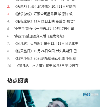
2.
《天鹰战士:最后的冲击》10月31日登陆内
3.
《猎杀游戏》汇聚全明星阵容 埃德加·赖
4.
《临租家庭》11月21日上映 布兰登·费舍“
5.
“小李子”新作《一战再战》10月17日中国
6.
“寡姐”有望加盟真人版《魔发奇缘》
7.
《阿凡达：火与烬》将于12月19日同步北美
8.
《偷天盗日》10月24日全国上映 奥斯汀·巴
9.
《蜡笔小新》2025剧场版确认引进 小新和
10.
《阿凡达：水之道》将于10月3日至12日在
热点阅读