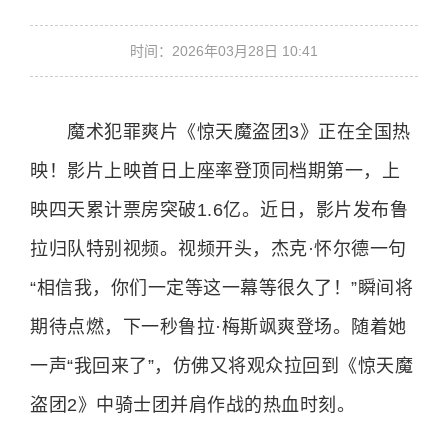
时间：2026年03月28日 10:41
魔术犯罪爽片《惊天魔盗团3》正在全国热
映！影片上映首日上座率登顶同档期第一，上
映四天累计票房突破1.6亿。近日，影片发布鲁
拉归队特别视频。视频开头，杰克·怀尔德一句
“相信我，你们一定等这一幕等很久了！”瞬间将
期待点燃，下一秒鲁拉·梅斯飒爽登场。随着她
一声“我回来了”，仿佛又将观众拉回到《惊天魔
盗团2》中骑士团并肩作战的热血时刻。