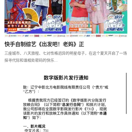
快手自制综艺《出发吧！老妈》正
三座城市、八天旅程、七对性格迥异的明星母子，在这个夏天开启了一场
探寻代际和谐相处密码的快乐...