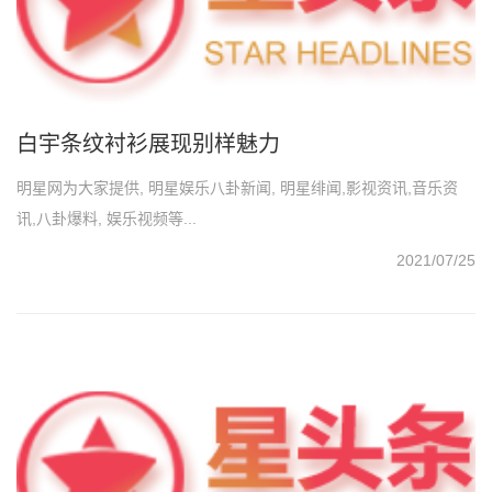
白宇条纹衬衫展现别样魅力
明星网为大家提供, 明星娱乐八卦新闻, 明星绯闻,影视资讯,音乐资
讯,八卦爆料, 娱乐视频等...
2021/07/25