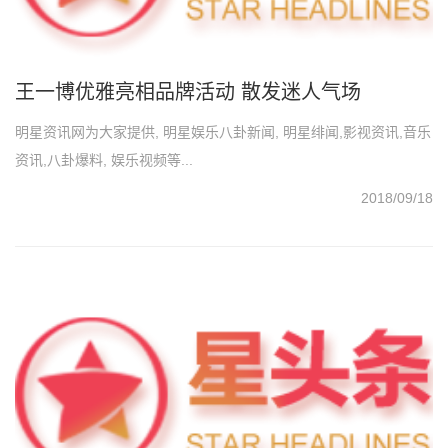
王一博优雅亮相品牌活动 散发迷人气场
明星资讯网为大家提供, 明星娱乐八卦新闻, 明星绯闻,影视资讯,音乐
资讯,八卦爆料, 娱乐视频等...
2018/09/18