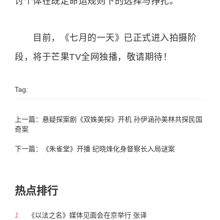
讨个体在既定命运规则下的选择与挣扎。
目前，《七月的一天》已正式进入拍摄阶
段，将于芒果TV全网独播，敬请期待！
Tag:
上一篇：
悬疑探案剧《双姝美探》开机 孙伊涵孙美林共探民国
奇案
下一篇：
《朱雀堂》开播 纪晓烽化身督察长入局谜案
热点排行
1.
《以法之名》媒体见面会在京举行 张译