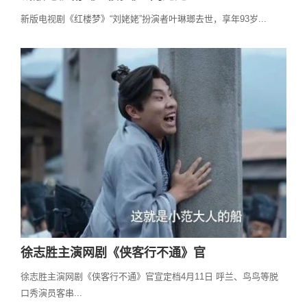
新版电视剧《红楼梦》“刘姥姥”扮演者叶琳瑯去世，享年93岁...
徐志胜主演网剧《侠客行不通》官
徐志胜主演网剧《侠客行不通》官宣定档4月11日 呼兰、鸟鸟等脱
口秀演员客串...