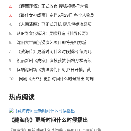
2.
《假面迷情》正式收官 搜狐视频打造“反
3.
《最佳女神闺蜜》定档5月29日 各个人物剧
4.
《人间清醒》已正式开机 廖凡倪妮演绎都
5.
从IP到文化标识：吴啸打造《仙界传奇》
6.
沈阳大世面沉浸演艺项目即将亮相方城
7.
《藏海传》更新时间什么时候播出 每周几
8.
凯丽新剧《成家》演技获赞 搭档孙松再续
9.
优酷港剧场《执法者们》5月7日开播，黄
10.
网剧《灭罪》更新时间什么时候播出 每周
热点阅读
《藏海传》更新时间什么时候播出
《藏海传》更新时间什么时候播出 每周几几点更新几集...