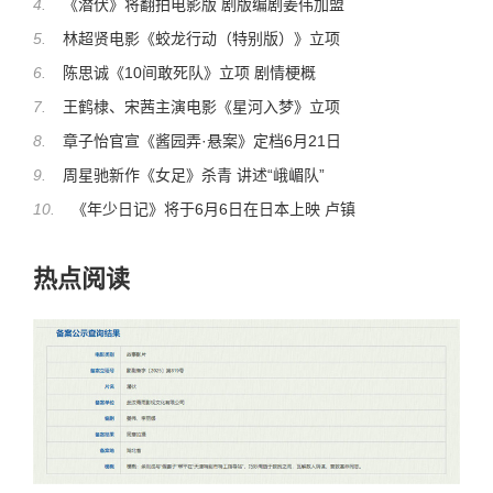
4.
《潜伏》将翻拍电影版 剧版编剧姜伟加盟
5.
林超贤电影《蛟龙行动（特别版）》立项
6.
陈思诚《10间敢死队》立项 剧情梗概
7.
王鹤棣、宋茜主演电影《星河入梦》立项
8.
章子怡官宣《酱园弄·悬案》定档6月21日
9.
周星驰新作《女足》杀青 讲述“峨嵋队”
10.
《年少日记》将于6月6日在日本上映 卢镇
热点阅读